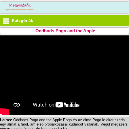
Kategóriák
Oddbods-Pogo and the Apple
Leírás:
Oddbods-Pogo and the Apple-Pogo és az alma Pogo le akar szedni
egy almát a fáról, ám első próbálkozásai kudarcot vallanak. Végül megszerzi
ugyan a gyümölcsöt, de fenn ragad a fán.