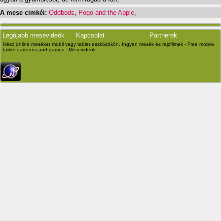
A mese cimkéi:
Oddbods
,
Pogo and the Apple
,
Legújabb mesevideók
Kapcsolat
Partnerek
Nézz online meséket mobil vagy tablet eszközökön. Ingyen mesék és rajzfilmek - Free mobile,
tablet cartoons and games - Mesevideók