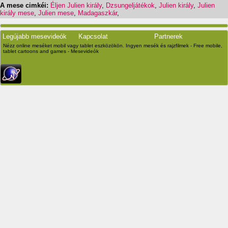
A mese cimkéi:
Éljen Julien király
,
Dzsungeljátékok
,
Julien király
,
Julien
király mese
,
Julien mese
,
Madagaszkár
,
Legújabb mesevideók
Kapcsolat
Partnerek
Nézz online meséket mobil vagy tablet eszközökön. Ingyen mesék és rajzfilmek - Free mobile,
tablet cartoons and games - Mesevideók