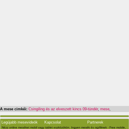
A mese cimkéi:
Csingiling és az elveszett kincs 09-tündér
,
mese
,
Legújabb mesevideók
Kapcsolat
Partnerek
Nézz online meséket mobil vagy tablet eszközökön. Ingyen mesék és rajzfilmek - Free mobile,