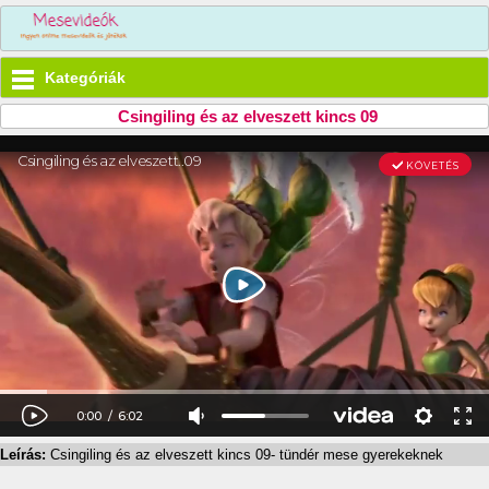
Kategóriák
Csingiling és az elveszett kincs 09
Leírás:
Csingiling és az elveszett kincs 09- tündér mese gyerekeknek