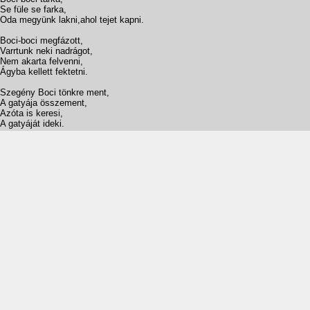
Se füle se farka,
Oda megyünk lakni,ahol tejet kapni.
Boci-boci megfázott,
Varrtunk neki nadrágot,
Nem akarta felvenni,
Ágyba kellett fektetni.
Szegény Boci tönkre ment,
A gatyája összement,
Azóta is keresi,
A gatyáját ideki.