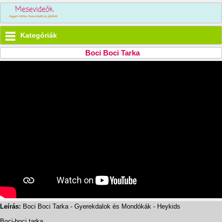
Kategóriák
Boci Boci Tarka
Leírás:
Boci Boci Tarka - Gyerekdalok és Mondókák - Heykids
Boci-boci tarka,