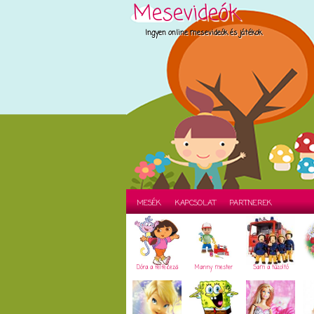
Mesevideók
Ingyen online mesevideók és játékok
MESÉK
KAPCSOLAT
PARTNEREK
Dóra a felfedező
Manny mester
Sam a tűzoltó