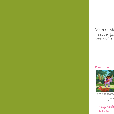
Bob, a meste
szuper já
ezermester, 
Dóra és a rejtv
Dóra, a felfedez
majom eg
Mézga Aladár
kalandjai - D