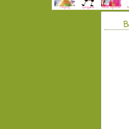
Csingiling
Spongyabob
BARBIE rajzfilmek
B
B