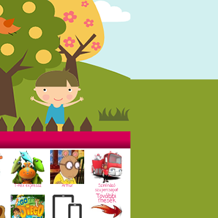
T-Rex expressz
Arthur
Szirénázó
szupercsapat
További
mesék