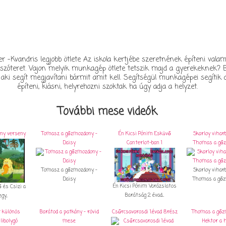
r -Kvandris legjobb ötlete Az iskola kertjébe szeretnének építeni vala
tszóteret. Vajon melyik munkagép ötlete tetszik majd a gyerekeknek? 
aki segít megjavítani bármit amit kell. Segítségül munkagépei segítik 
építeni, kiásni, helyrehozni szoktak ha úgy adja a helyzet.
További mese videók
ény verseny
Tomasz a gőzmozdony -
Én Kicsi Pónim Esküvő
Skarloy viharb
Daisy
Canterlot-ban 1
Thomas a gő
Tomasz a gőzmozdony -
Skarloy viharb
Daisy
Thomas a gőzm
Én Kicsi Pónim Varázslatos
ő és Csizi a
Barátság 2. évad...
y...
 különös
Barátod a patkány - rövid
Csűrcsavarosdi 1.évad 8.rész
Thomas a gőz
ilibolygó
mese
Hektor a h