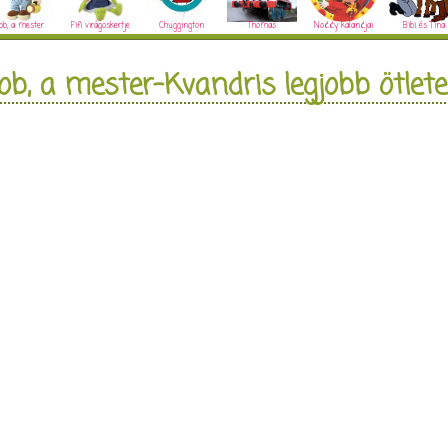
ob, a mester
Fifi virágoskertje
Chuggington
Thomas
Noddy kalandjai
Bibi és Tina
ob, a mester-Kvandris legjobb ötlete