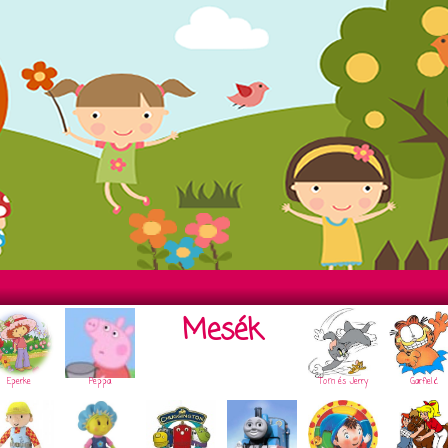
Mesék
Eperke
Peppa
Tom és Jerry
Garfield