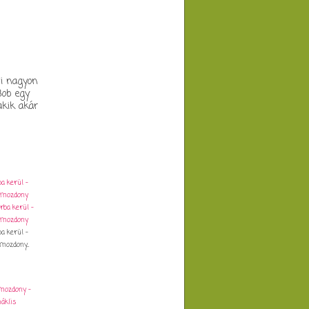
mi nagyon
Bob egy
akik akár
a kerül -
zmozdony
a kerül -
ozdony...
mozdony -
áklis