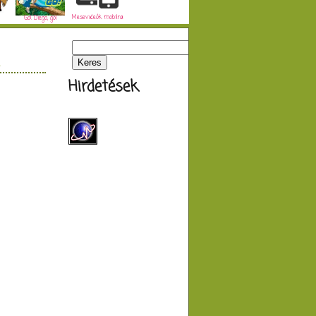
Mesevideók mobilra
Go! Diego, go!
Hirdetések