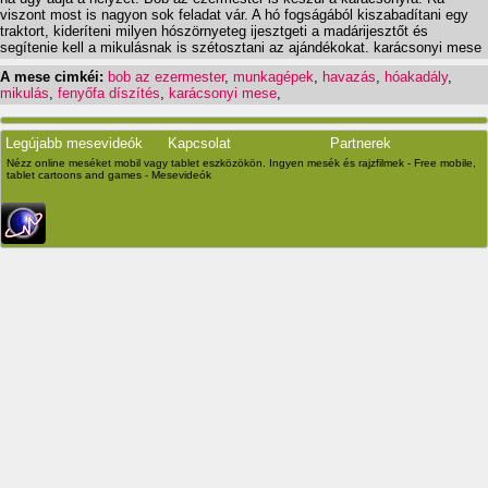
viszont most is nagyon sok feladat vár. A hó fogságából kiszabadítani egy
traktort, kideríteni milyen hószörnyeteg ijesztgeti a madárijesztőt és
segítenie kell a mikulásnak is szétosztani az ajándékokat. karácsonyi mese
A mese cimkéi:
bob az ezermester
,
munkagépek
,
havazás
,
hóakadály
,
mikulás
,
fenyőfa díszítés
,
karácsonyi mese
,
Legújabb mesevideók
Kapcsolat
Partnerek
Nézz online meséket mobil vagy tablet eszközökön. Ingyen mesék és rajzfilmek - Free mobile,
tablet cartoons and games - Mesevideók