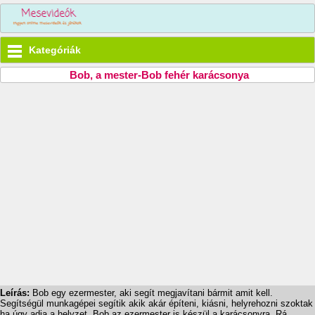
Kategóriák
Bob, a mester-Bob fehér karácsonya
Leírás:
Bob egy ezermester, aki segít megjavítani bármit amit kell.
Segítségül munkagépei segítik akik akár építeni, kiásni, helyrehozni szoktak
ha úgy adja a helyzet. Bob az ezermester is készül a karácsonyra. Rá